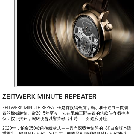
ZEITWERK MINUTE REPEATER
ZEITWERK MINUTE REPEATER是首款結合跳字顯示和十進制三問裝
置的機械腕錶。從2015年至今，它在配備三問裝置的錶款佔有獨特地
位：按下按鈕，腕錶便會以響聲報出小時、十分鐘和分鐘。
2020年，鉑金950款的後繼款式——具有深藍色錶盤的18K白金版本隆
重推出，限量發行30枚。2023年，朗格呈獻同樣限量發行30枚的型