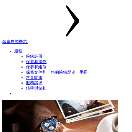
錶廠自製機芯
服務
腕錶註冊
保養和操作
保養和維修
保修文件和「您的腕錶歷史」手冊
常見問題
服務請求
錶帶與錶扣