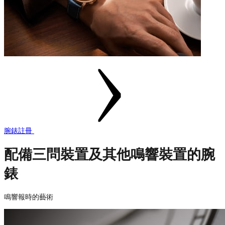
腕錶註冊
配備三問裝置及其他鳴響裝置的腕
錶
鳴響報時的藝術