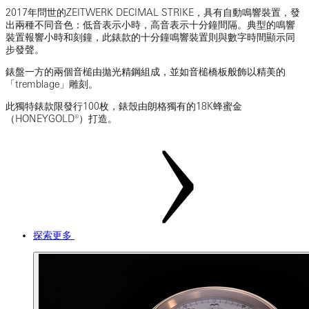
2017年問世的ZEITWERK DECIMAL STRIKE，具有自動鳴響裝置，發
出兩種不同音色：低音表示小時，高音表示十分鐘間隔。典型的鳴響
裝置報響小時和刻鐘，此錶款的十分鐘鳴響裝置則與數字時間顯示同
步發聲。
錶盤一方的兩個音槌由拋光精鋼組成，並如音槌橋板般飾以精美的
「tremblage」雕刻。
此獨特錶款限發行100枚，錶殼由朗格獨有的18K蜂蜜金
（HONEYGOLD®）打造。
探索更多