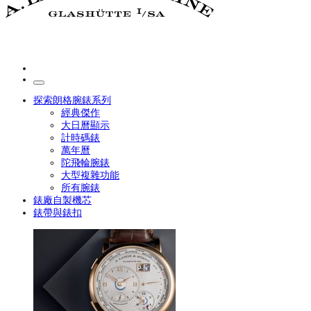
探索朗格腕錶系列
經典傑作
大日曆顯示
計時碼錶
萬年曆
陀飛輪腕錶
大型複雜功能
所有腕錶
錶廠自製機芯
錶帶與錶扣