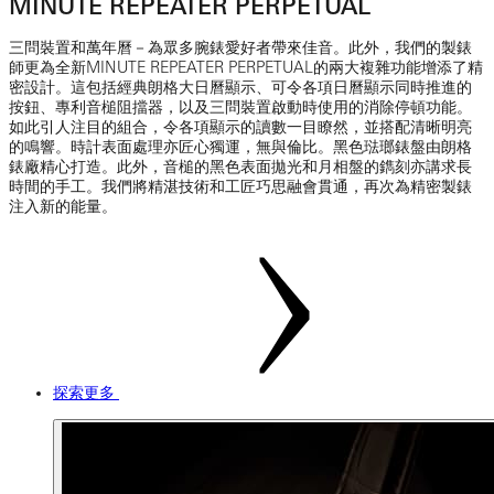
MINUTE REPEATER PERPETUAL
三問裝置和萬年曆－為眾多腕錶愛好者帶來佳音。此外，我們的製錶
師更為全新MINUTE REPEATER PERPETUAL的兩大複雜功能增添了精
密設計。這包括經典朗格大日曆顯示、可令各項日曆顯示同時推進的
按鈕、專利音槌阻擋器，以及三問裝置啟動時使用的消除停頓功能。
如此引人注目的組合，令各項顯示的讀數一目瞭然，並搭配清晰明亮
的鳴響。時計表面處理亦匠心獨運，無與倫比。黑色琺瑯錶盤由朗格
錶廠精心打造。此外，音槌的黑色表面拋光和月相盤的鐫刻亦講求長
時間的手工。我們將精湛技術和工匠巧思融會貫通，再次為精密製錶
注入新的能量。
探索更多