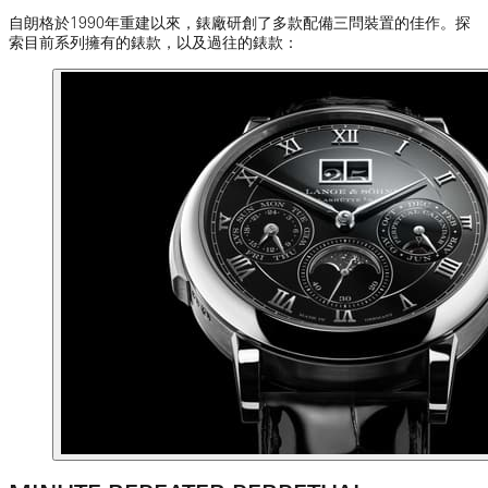
自朗格於1990年重建以來，錶廠研創了多款配備三問裝置的佳作。探
索目前系列擁有的錶款，以及過往的錶款：