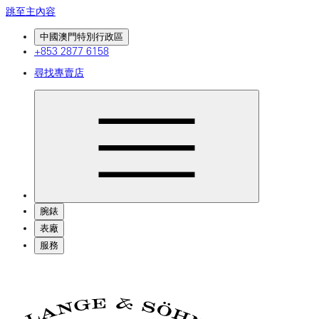
跳至主內容
中國澳門特別行政區
+853 2877 6158
尋找專賣店
腕錶
表廠
服務