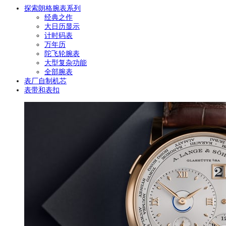
探索朗格腕表系列
经典之作
大日历显示
计时码表
万年历
陀飞轮腕表
大型复杂功能
全部腕表
表厂自制机芯
表带和表扣