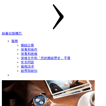
錶廠自製機芯
服務
腕錶註冊
保養和操作
保養和維修
保修文件和「您的腕錶歷史」手冊
常見問題
服務請求
錶帶與錶扣