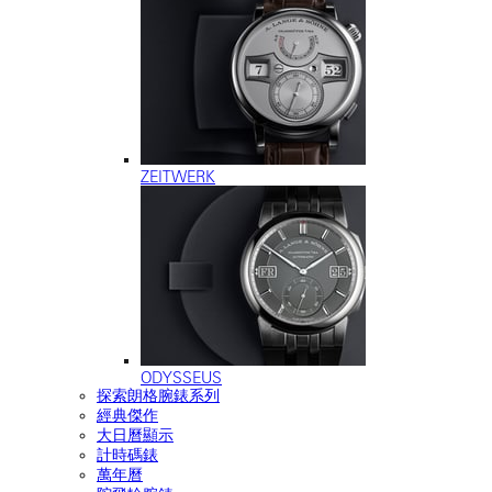
ZEITWERK
ODYSSEUS
探索朗格腕錶系列
經典傑作
大日曆顯示
計時碼錶
萬年曆