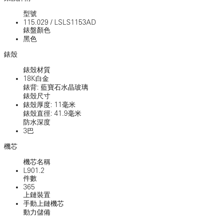
型號
115.029
/
LSLS1153AD
錶盤顏色
黑色
錶殼
錶殼材質
18K白金
錶背: 藍寶石水晶玻璃
錶殼尺寸
錶殼厚度: 11毫米
錶殼直徑: 41.9毫米
防水深度
3巴
機芯
機芯名稱
L901.2
件數
365
上鏈裝置
手動上鏈機芯
動力儲備