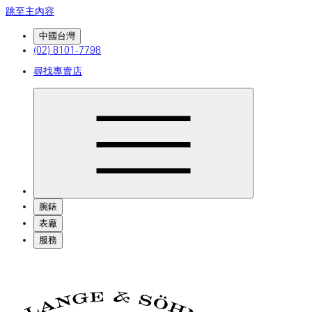
跳至主內容
中國台灣
(02) 8101-7798
尋找專賣店
腕錶
表廠
服務