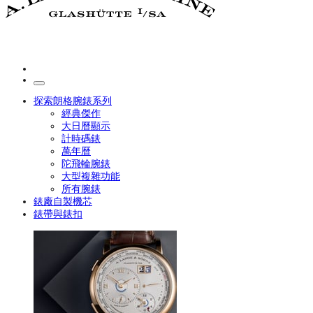
探索朗格腕錶系列
經典傑作
大日曆顯示
計時碼錶
萬年曆
陀飛輪腕錶
大型複雜功能
所有腕錶
錶廠自製機芯
錶帶與錶扣