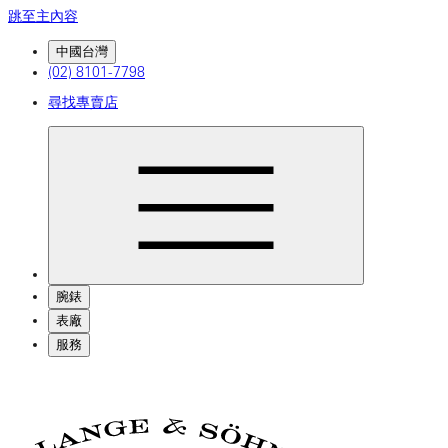
跳至主內容
中國台灣
(02) 8101-7798
尋找專賣店
腕錶
表廠
服務