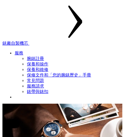
錶廠自製機芯
服務
腕錶註冊
保養和操作
保養和維修
保修文件和「您的腕錶歷史」手冊
常見問題
服務請求
錶帶與錶扣