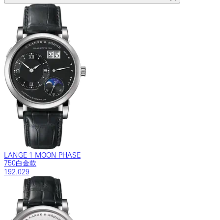
LANGE 1 MOON PHASE
750白金款
192.029