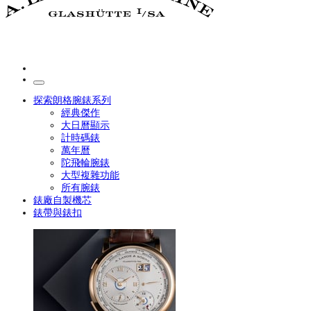
探索朗格腕錶系列
經典傑作
大日曆顯示
計時碼錶
萬年曆
陀飛輪腕錶
大型複雜功能
所有腕錶
錶廠自製機芯
錶帶與錶扣