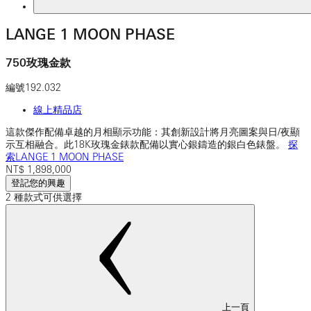
LANGE 1 MOON PHASE
750玫瑰金款
編號
192.032
線上精品店
這款傑作配備卓越的月相顯示功能：其創新設計將月亮圖案與日/夜顯
示互相融合。此18K玫瑰金錶款配備以實心銀鑄造的銀白色錶盤。
探
索LANGE 1 MOON PHASE
NT$
1,898,000
登記您的興趣
2 種款式可供選擇
上一頁