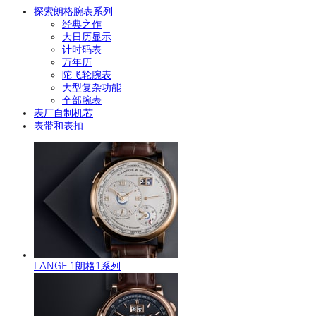
探索朗格腕表系列
经典之作
大日历显示
计时码表
万年历
陀飞轮腕表
大型复杂功能
全部腕表
表厂自制机芯
表带和表扣
LANGE 1朗格1系列