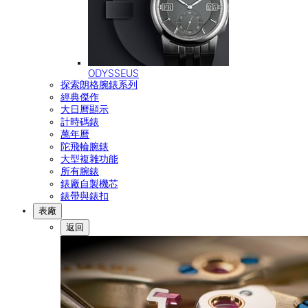
ODYSSEUS
探索朗格腕錶系列
經典傑作
大日曆顯示
計時碼錶
萬年曆
陀飛輪腕錶
大型複雜功能
所有腕錶
錶廠自製機芯
錶帶與錶扣
表廠
返回