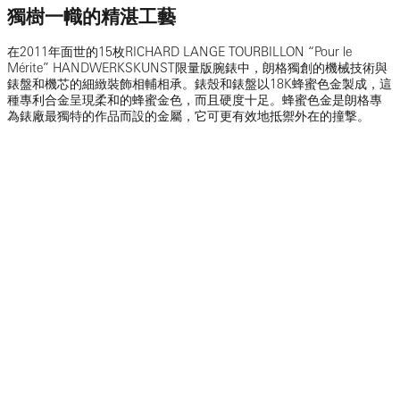
獨樹一幟的精湛工藝
在2011年面世的15枚RICHARD LANGE TOURBILLON “Pour le
Mérite” HANDWERKSKUNST限量版腕錶中，朗格獨創的機械技術與
錶盤和機芯的細緻裝飾相輔相承。錶殼和錶盤以18K蜂蜜色金製成，這
種專利合金呈現柔和的蜂蜜金色，而且硬度十足。蜂蜜色金是朗格專
為錶廠最獨特的作品而設的金屬，它可更有效地抵禦外在的撞撃。