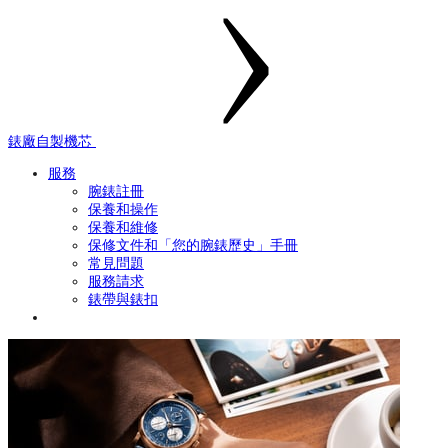
錶廠自製機芯
服務
腕錶註冊
保養和操作
保養和維修
保修文件和「您的腕錶歷史」手冊
常見問題
服務請求
錶帶與錶扣