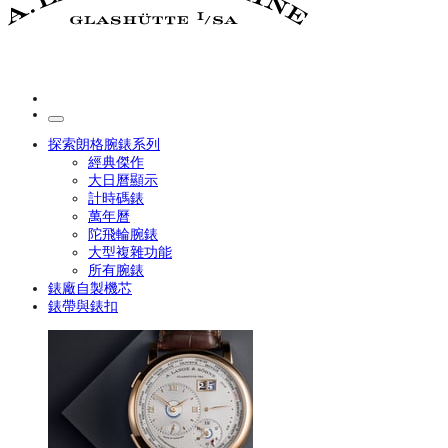
探索朗格腕錶系列
經典傑作
大日曆顯示
計時碼錶
萬年曆
陀飛輪腕錶
大型複雜功能
所有腕錶
錶廠自製機芯
錶帶與錶扣