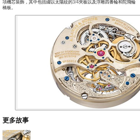
項機芯裝飾，其中包括綴以太陽紋的3/4夾板以及浮雕四番輪和陀飛輪
橋板。
更多故事