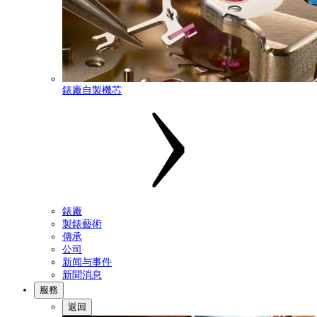
錶廠自製機芯
錶廠
製錶藝術
傳承
公司
新闻与事件
新聞消息
服務
返回