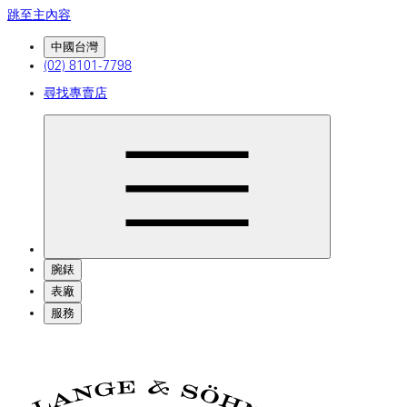
跳至主內容
中國台灣
(02) 8101-7798
尋找專賣店
腕錶
表廠
服務