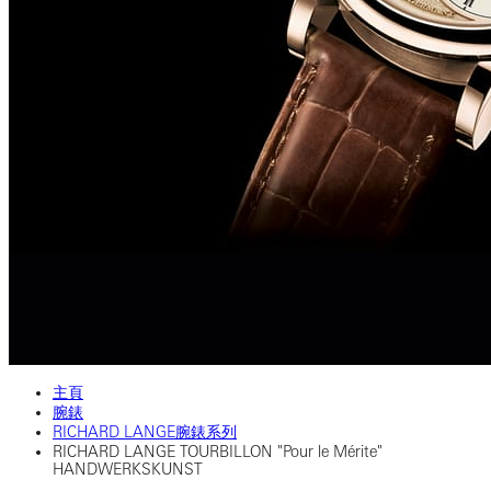
主頁
腕錶
RICHARD LANGE腕錶系列
RICHARD LANGE TOURBILLON "Pour le Mérite"
HANDWERKSKUNST