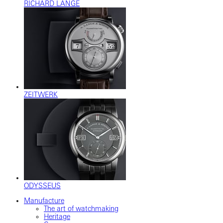
RICHARD LANGE
ZEITWERK
ODYSSEUS
Manufacture
The art of watchmaking
Heritage