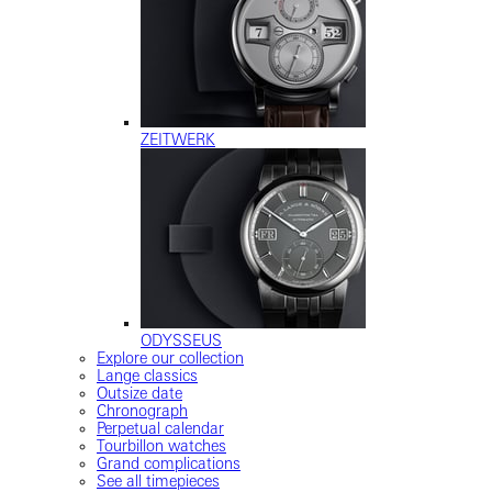
ZEITWERK
ODYSSEUS
Explore our collection
Lange classics
Outsize date
Chronograph
Perpetual calendar
Tourbillon watches
Grand complications
See all timepieces