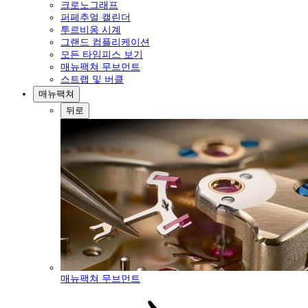
크로노그래프
퍼페추얼 캘린더
투르비옹 시계
그랜드 컴플리케이션
모든 타임피스 보기
매뉴팩쳐 무브먼트
스트랩 및 버클
매뉴팩쳐
뒤로
매뉴팩쳐 무브먼트