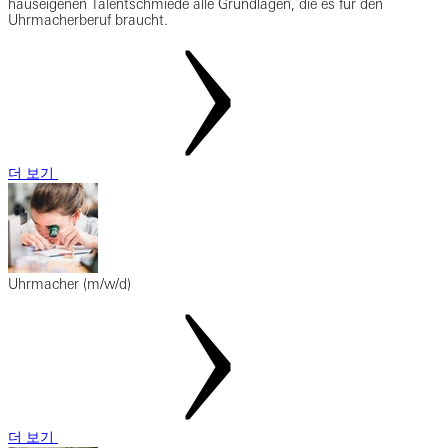
hauseigenen Talentschmiede alle Grundlagen, die es für den
Uhrmacherberuf braucht.
더 보기
Uhrmacher (m/w/d)
더 보기