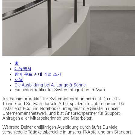
홈
매뉴팩쳐
랑에 운트 죄네 기업 소개
채용
Die Ausbildung bei A. Lange & Söhne
Fachinformatiker für Systemintegration (m/w/d)
Als Fachinformatiker für Systemintegration betreust Du die IT-
Technik und Software für alle Arbeitsplätze im Unternehmen. Du
installierst PCs und Notebooks, integrierst die Geräte in unser
Unternehmensnetzwerk und bist Ansprechpartner für Support-
Anfragen aller Mitarbeiterinnen und Mitarbeiter.
Während Deiner dreijährigen Ausbildung durchläufst Du viele
verschiedene Tätigkeitsbereiche in unserer IT-Abteilung am Standort