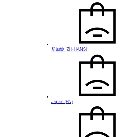
新加坡 (ZH-HANS)
Japan (EN)