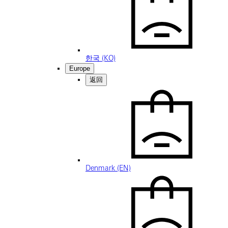
한국 (KO)
Europe
返回
Denmark (EN)