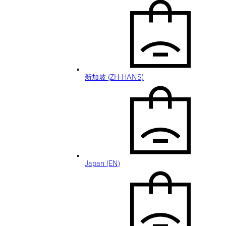
新加坡 (ZH-HANS)
Japan (EN)