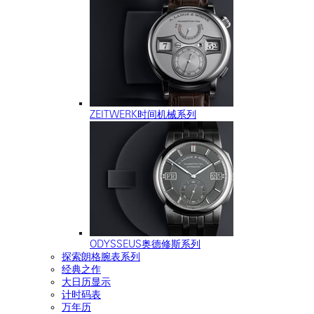
ZEITWERK时间机械系列
ODYSSEUS奥德修斯系列
探索朗格腕表系列
经典之作
大日历显示
计时码表
万年历