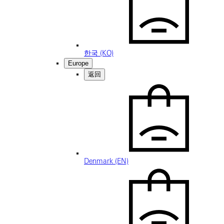
한국 (KO)
Europe
返回
Denmark (EN)