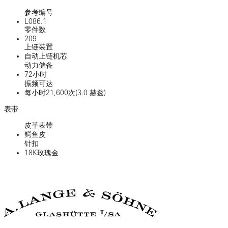
参考编号
L086.1
零件数
209
上链装置
自动上链机芯
动力储备
72小时
振频可达
每小时21,600次(3.0 赫兹)
表带
皮革表带
鳄鱼皮
针扣
18K玫瑰金