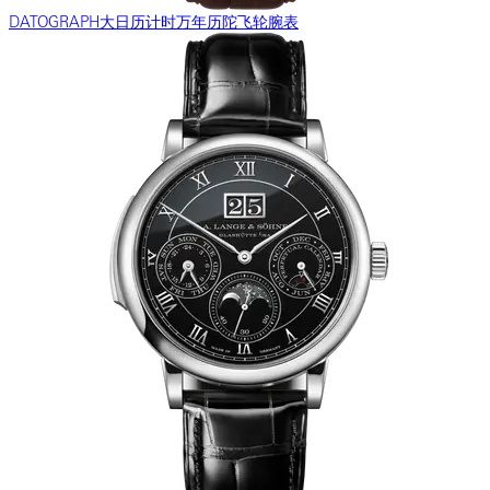
DATOGRAPH大日历计时万年历陀飞轮腕表