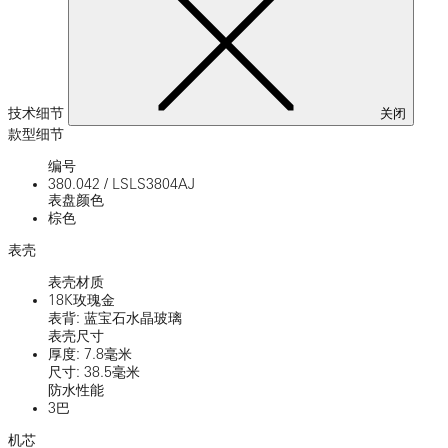
技术细节
关闭
款型细节
编号
380.042
/
LSLS3804AJ
表盘颜色
棕色
表壳
表壳材质
18K玫瑰金
表背: 蓝宝石水晶玻璃
表壳尺寸
厚度: 7.8毫米
尺寸: 38.5毫米
防水性能
3巴
机芯