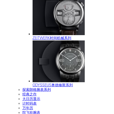
ZEITWERK时间机械系列
ODYSSEUS奥德修斯系列
探索朗格腕表系列
经典之作
大日历显示
计时码表
万年历
陀飞轮腕表