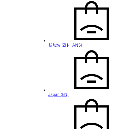
新加坡 (ZH-HANS)
Japan (EN)