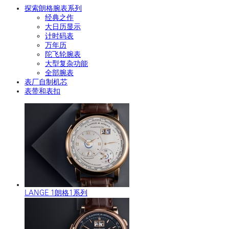
探索朗格腕表系列
经典之作
大日历显示
计时码表
万年历
陀飞轮腕表
大型复杂功能
全部腕表
表厂自制机芯
表带和表扣
LANGE 1朗格1系列