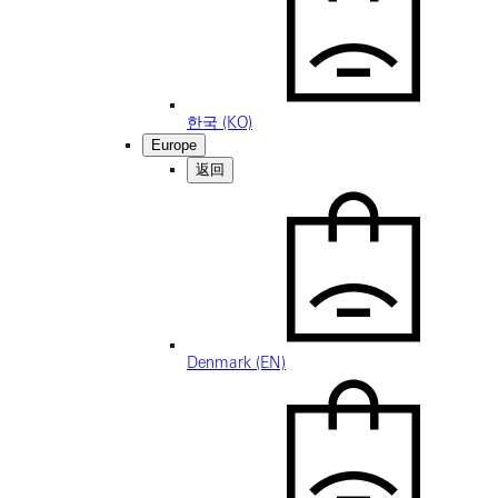
한국 (KO)
Europe
返回
Denmark (EN)