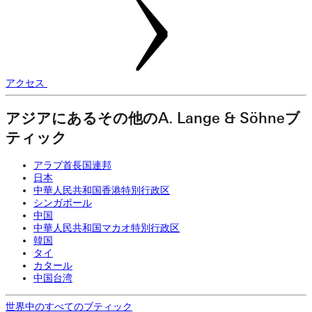
アクセス
アジアにあるその他のA. Lange & Söhneブ
ティック
アラブ首長国連邦
日本
中華人民共和国香港特別行政区
シンガポール
中国
中華人民共和国マカオ特別行政区
韓国
タイ
カタール
中国台湾
世界中のすべてのブティック