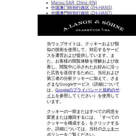
Macau SAR, China (EN)
中国澳门特别行政区 (ZH-HANS)
中國澳門特別行政區 (ZH-HANT)
当ウェブサイトは、クッキーおよび類
似の技術を使用して、対応するサービ
スを運営および提供しています。ま
た、お客様の閲覧体験を理解および改
Hong Kong SAR, China (EN)
善し、閲覧中に示されたお好みに沿っ
た広告を送信するために、当社および
第三者の分析クッキーに加えて、さま
ざまなGoogleサービス（詳細について
は、
Googleのプライバシーと規約のサ
イト
を参照してください）を使用して
います。
クッキーの一部またはすべての同意を
中国香港特别行政区 (ZH-HANS)
変更または撤回するには、「すべての
クッキーを構成する」をクリックする
か、詳細については、当社の
クッキー
ポリシー
をご覧ください。