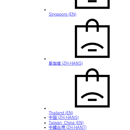
Singapore (EN)
新加坡 (ZH-HANS)
Thailand (EN)
中国 (ZH-HANS)
Taiwan, China (EN)
中國台灣 (ZH-HANT)