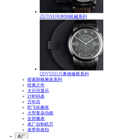
ZEITWERK时间机械系列
ODYSSEUS奥德修斯系列
探索朗格腕表系列
经典之作
大日历显示
计时码表
万年历
陀飞轮腕表
大型复杂功能
全部腕表
表厂自制机芯
表带和表扣
表厂