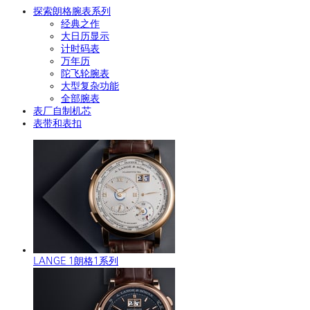
探索朗格腕表系列
经典之作
大日历显示
计时码表
万年历
陀飞轮腕表
大型复杂功能
全部腕表
表厂自制机芯
表带和表扣
LANGE 1朗格1系列