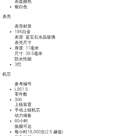
表盘颜色
银白色
表壳
表壳材质
18K白金
表背: 蓝宝石水晶玻璃
表壳尺寸
厚度: 11毫米
尺寸: 39.5毫米
防水性能
3巴
机芯
参考编号
L951.5
零件数
306
上链装置
手动上链机芯
动力储备
60小时
振频可达
每小时18,000次(2.5 赫兹)