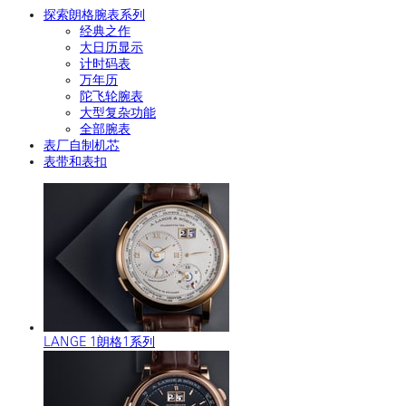
探索朗格腕表系列
经典之作
大日历显示
计时码表
万年历
陀飞轮腕表
大型复杂功能
全部腕表
表厂自制机芯
表带和表扣
LANGE 1朗格1系列