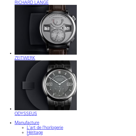
RICHARD LANGE
ZEITWERK
ODYSSEUS
Manufacture
L'art de l'horlogerie
Héritage