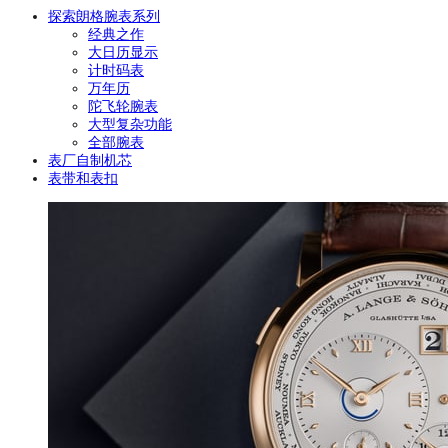
探索朗格腕表系列
经典之作
大日历显示
计时码表
万年历
陀飞轮腕表
大型复杂功能
全部腕表
表厂自制机芯
表带和表扣