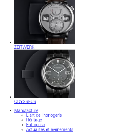
ZEITWERK
ODYSSEUS
Manufacture
L'art de l'horlogerie
Héritage
Entreprise
Actualités et événements