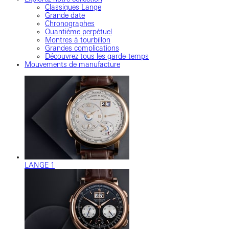
Classiques Lange
Grande date
Chronographes
Quantième perpétuel
Montres à tourbillon
Grandes complications
Découvrez tous les garde-temps
Mouvements de manufacture
LANGE 1