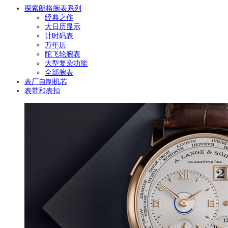
探索朗格腕表系列
经典之作
大日历显示
计时码表
万年历
陀飞轮腕表
大型复杂功能
全部腕表
表厂自制机芯
表带和表扣