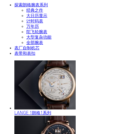
探索朗格腕表系列
经典之作
大日历显示
计时码表
万年历
陀飞轮腕表
大型复杂功能
全部腕表
表厂自制机芯
表带和表扣
LANGE 1朗格1系列