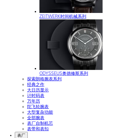
ZEITWERK时间机械系列
ODYSSEUS奥德修斯系列
探索朗格腕表系列
经典之作
大日历显示
计时码表
万年历
陀飞轮腕表
大型复杂功能
全部腕表
表厂自制机芯
表带和表扣
表厂