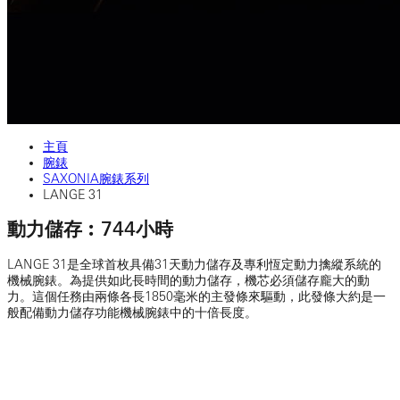
主頁
腕錶
SAXONIA腕錶系列
LANGE 31
動力儲存︰744小時
LANGE 31是全球首枚具備31天動力儲存及專利恆定動力擒縱系統的
機械腕錶。為提供如此長時間的動力儲存，機芯必須儲存龐大的動
力。這個任務由兩條各長1850毫米的主發條來驅動，此發條大約是一
般配備動力儲存功能機械腕錶中的十倍長度。