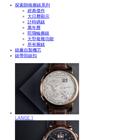
探索朗格腕錶系列
經典傑作
大日曆顯示
計時碼錶
萬年曆
陀飛輪腕錶
大型複雜功能
所有腕錶
錶廠自製機芯
錶帶與錶扣
LANGE 1