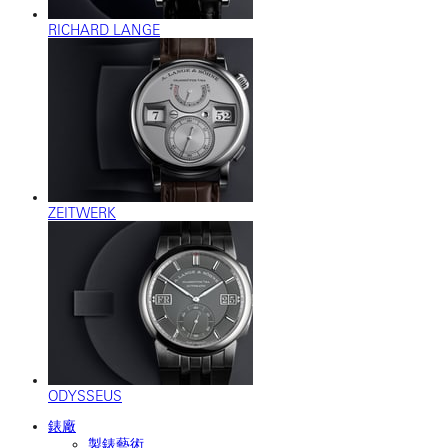
RICHARD LANGE
ZEITWERK
ODYSSEUS
錶廠
製錶藝術