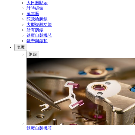
大日曆顯示
計時碼錶
萬年曆
陀飛輪腕錶
大型複雜功能
所有腕錶
錶廠自製機芯
錶帶與錶扣
表廠
返回
錶廠自製機芯