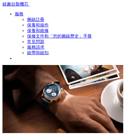
錶廠自製機芯
服務
腕錶註冊
保養和操作
保養和維修
保修文件和「您的腕錶歷史」手冊
常見問題
服務請求
錶帶與錶扣