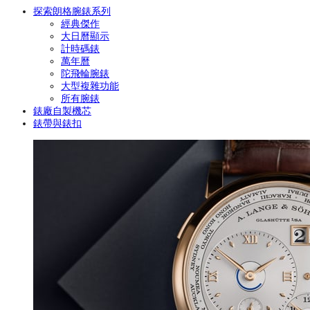
探索朗格腕錶系列
經典傑作
大日曆顯示
計時碼錶
萬年曆
陀飛輪腕錶
大型複雜功能
所有腕錶
錶廠自製機芯
錶帶與錶扣