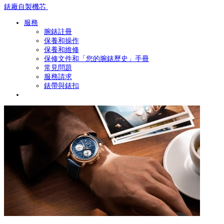
錶廠自製機芯
服務
腕錶註冊
保養和操作
保養和維修
保修文件和「您的腕錶歷史」手冊
常見問題
服務請求
錶帶與錶扣