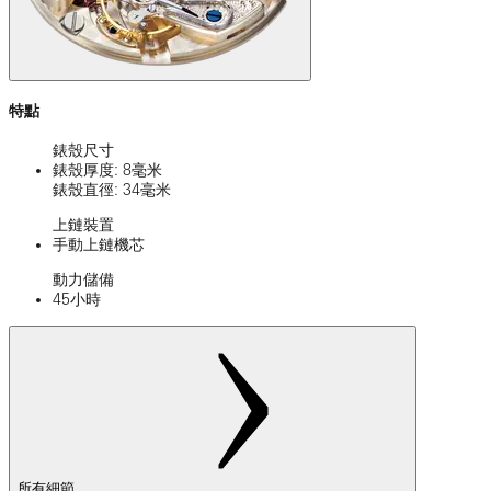
特點
錶殼尺寸
錶殼厚度: 8毫米
錶殼直徑: 34毫米
上鏈裝置
手動上鏈機芯
動力儲備
45小時
所有細節