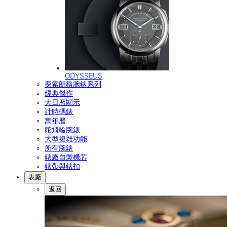
ODYSSEUS
探索朗格腕錶系列
經典傑作
大日曆顯示
計時碼錶
萬年曆
陀飛輪腕錶
大型複雜功能
所有腕錶
錶廠自製機芯
錶帶與錶扣
表廠
返回