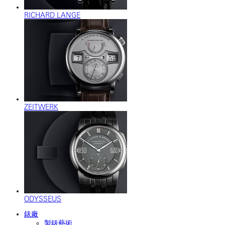
RICHARD LANGE
ZEITWERK
ODYSSEUS
錶廠
製錶藝術