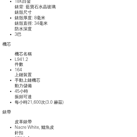
18K白金
錶背: 藍寶石水晶玻璃
錶殼尺寸
錶殼厚度: 8毫米
錶殼直徑: 34毫米
防水深度
3巴
機芯
機芯名稱
L941.2
件數
164
上鏈裝置
手動上鏈機芯
動力儲備
45小時
振頻可達
每小時21,600次(3.0 赫茲)
錶帶
皮革錶帶
Nacre White, 鱷魚皮
針扣