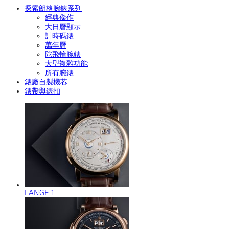
探索朗格腕錶系列
經典傑作
大日曆顯示
計時碼錶
萬年曆
陀飛輪腕錶
大型複雜功能
所有腕錶
錶廠自製機芯
錶帶與錶扣
LANGE 1