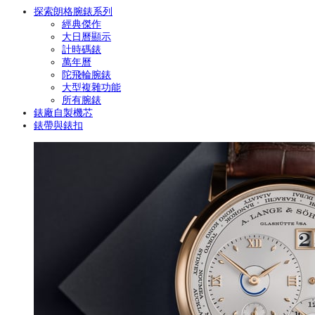
探索朗格腕錶系列
經典傑作
大日曆顯示
計時碼錶
萬年曆
陀飛輪腕錶
大型複雜功能
所有腕錶
錶廠自製機芯
錶帶與錶扣