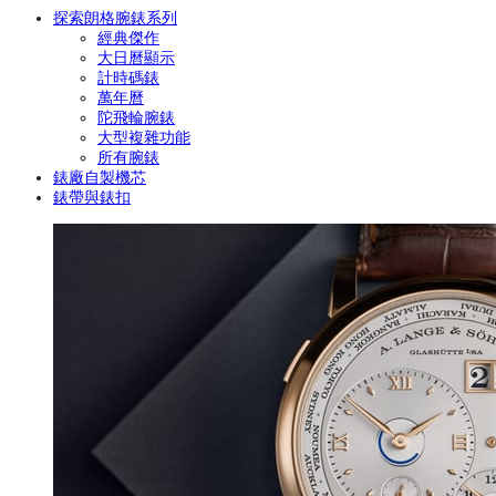
探索朗格腕錶系列
經典傑作
大日曆顯示
計時碼錶
萬年曆
陀飛輪腕錶
大型複雜功能
所有腕錶
錶廠自製機芯
錶帶與錶扣