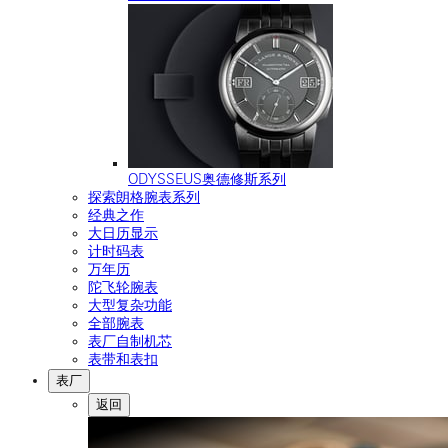
ODYSSEUS奥德修斯系列
探索朗格腕表系列
经典之作
大日历显示
计时码表
万年历
陀飞轮腕表
大型复杂功能
全部腕表
表厂自制机芯
表带和表扣
表厂
返回