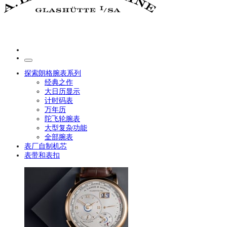
探索朗格腕表系列
经典之作
大日历显示
计时码表
万年历
陀飞轮腕表
大型复杂功能
全部腕表
表厂自制机芯
表带和表扣