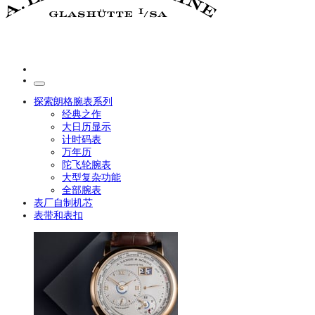
探索朗格腕表系列
经典之作
大日历显示
计时码表
万年历
陀飞轮腕表
大型复杂功能
全部腕表
表厂自制机芯
表带和表扣