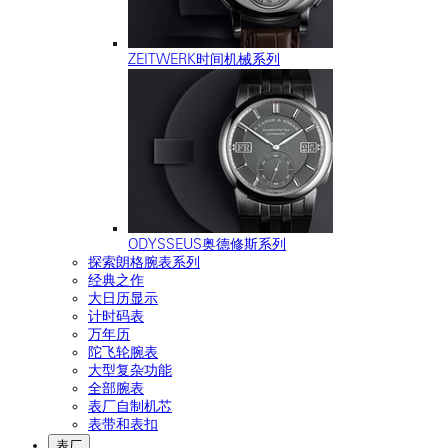
ZEITWERK时间机械系列
ODYSSEUS奥德修斯系列
探索朗格腕表系列
经典之作
大日历显示
计时码表
万年历
陀飞轮腕表
大型复杂功能
全部腕表
表厂自制机芯
表带和表扣
表厂