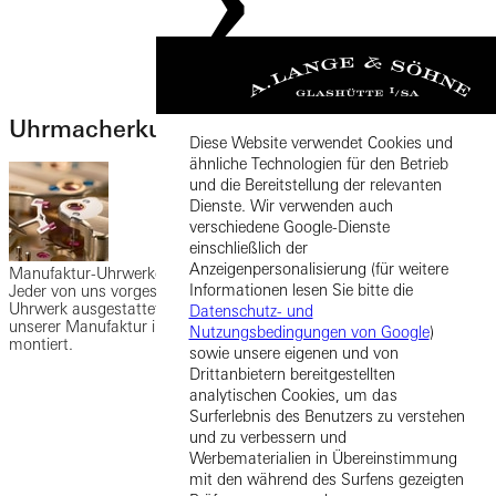
Uhrmacherkunst
Diese Website verwendet Cookies und
ähnliche Technologien für den Betrieb
und die Bereitstellung der relevanten
Dienste. Wir verwenden auch
verschiedene Google-Dienste
einschließlich der
Anzeigenpersonalisierung (für weitere
Manufaktur-Uhrwerke
Informationen lesen Sie bitte die
Jeder von uns vorgestellte Zeitmesser wird mit einem Manufaktur-
Uhrwerk ausgestattet. Genauer gesagt: Alle Kaliber werden in
Datenschutz- und
unserer Manufaktur in Glashütte entwickelt, gefertigt, vollendet und
Nutzungsbedingungen von Google
)
montiert.
sowie unsere eigenen und von
Drittanbietern bereitgestellten
analytischen Cookies, um das
Surferlebnis des Benutzers zu verstehen
und zu verbessern und
Werbematerialien in Übereinstimmung
mit den während des Surfens gezeigten