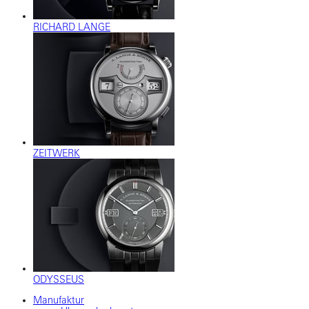
RICHARD LANGE
ZEITWERK
ODYSSEUS
Manufaktur