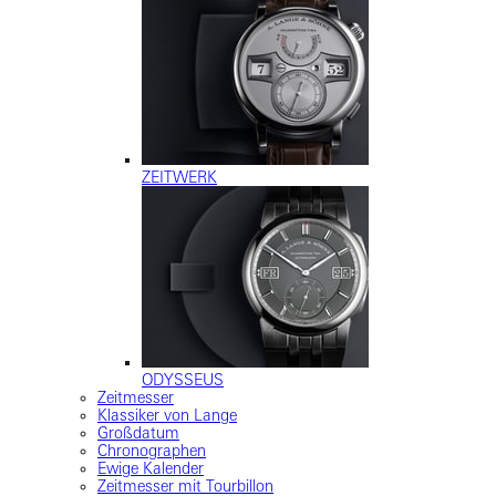
ZEITWERK
ODYSSEUS
Zeitmesser
Klassiker von Lange
Großdatum
Chronographen
Ewige Kalender
Zeitmesser mit Tourbillon