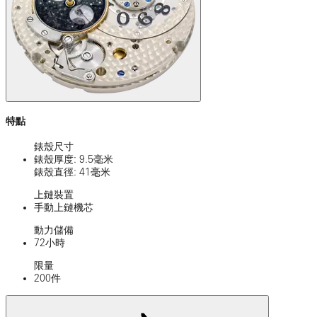
特點
錶殼尺寸
錶殼厚度: 9.5毫米
錶殼直徑: 41毫米
上鏈裝置
手動上鏈機芯
動力儲備
72小時
限量
200件