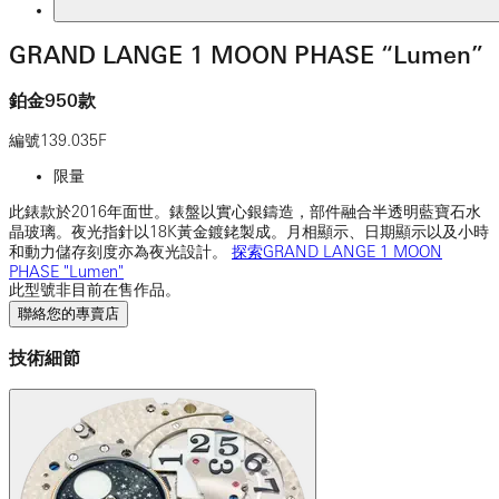
GRAND LANGE 1 MOON PHASE “Lumen”
鉑金950款
編號
139.035F
限量
此錶款於2016年面世。錶盤以實心銀鑄造，部件融合半透明藍寶石水
晶玻璃。夜光指針以18K黃金鍍銠製成。月相顯示、日期顯示以及小時
和動力儲存刻度亦為夜光設計。
探索GRAND LANGE 1 MOON
PHASE "Lumen"
此型號非目前在售作品。
聯絡您的專賣店
技術細節