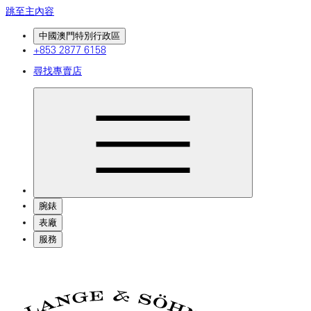
跳至主內容
中國澳門特別行政區
+853 2877 6158
尋找專賣店
腕錶
表廠
服務