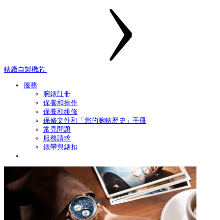
錶廠自製機芯
服務
腕錶註冊
保養和操作
保養和維修
保修文件和「您的腕錶歷史」手冊
常見問題
服務請求
錶帶與錶扣