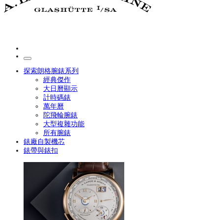
探索朗格腕錶系列
經典傑作
大日曆顯示
計時碼錶
萬年曆
陀飛輪腕錶
大型複雜功能
所有腕錶
錶廠自製機芯
錶帶與錶扣