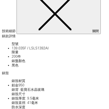
技術細節
關閉
錶款詳情
型號
139.035F
/
LSLS1392AI
限量
200件
錶盤顏色
黑色
錶殼
錶殼材質
鉑金950
錶背: 藍寶石水晶玻璃
錶殼尺寸
錶殼厚度: 9.5毫米
錶殼直徑: 41毫米
防水深度