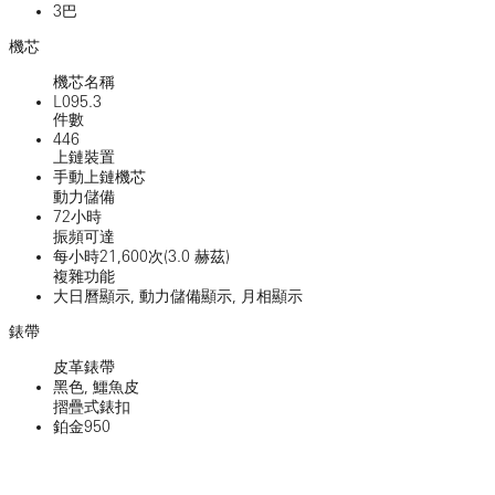
3巴
機芯
機芯名稱
L095.3
件數
446
上鏈裝置
手動上鏈機芯
動力儲備
72小時
振頻可達
每小時21,600次(3.0 赫茲)
複雜功能
大日曆顯示, 動力儲備顯示, 月相顯示
錶帶
皮革錶帶
黑色, 鱷魚皮
摺疊式錶扣
鉑金950