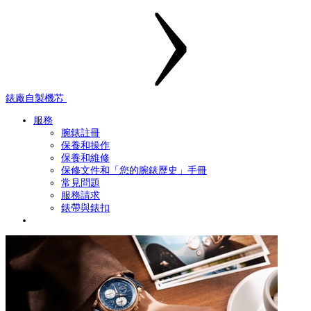
錶廠自製機芯
服務
腕錶註冊
保養和操作
保養和維修
保修文件和「您的腕錶歷史」手冊
常見問題
服務請求
錶帶與錶扣