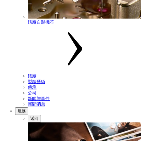
錶廠自製機芯
錶廠
製錶藝術
傳承
公司
新闻与事件
新聞消息
服務
返回