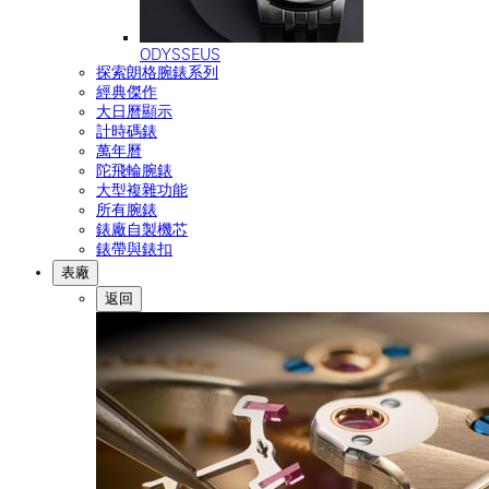
ODYSSEUS
探索朗格腕錶系列
經典傑作
大日曆顯示
計時碼錶
萬年曆
陀飛輪腕錶
大型複雜功能
所有腕錶
錶廠自製機芯
錶帶與錶扣
表廠
返回