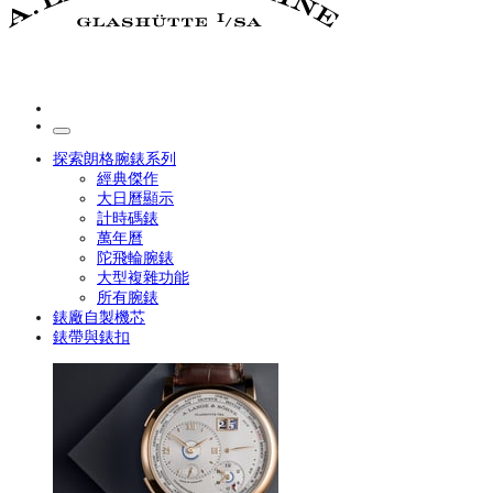
探索朗格腕錶系列
經典傑作
大日曆顯示
計時碼錶
萬年曆
陀飛輪腕錶
大型複雜功能
所有腕錶
錶廠自製機芯
錶帶與錶扣