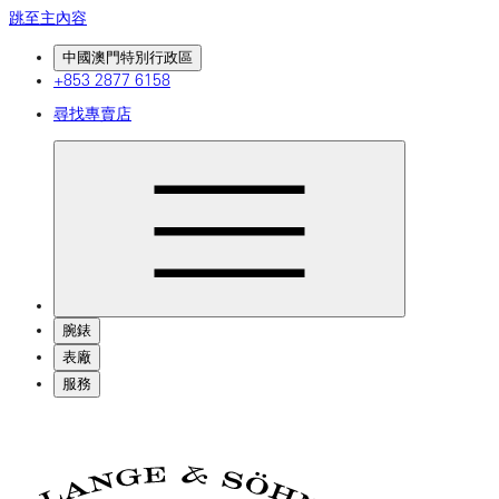
跳至主內容
中國澳門特別行政區
+853 2877 6158
尋找專賣店
腕錶
表廠
服務