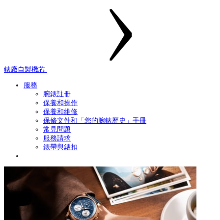
錶廠自製機芯
服務
腕錶註冊
保養和操作
保養和維修
保修文件和「您的腕錶歷史」手冊
常見問題
服務請求
錶帶與錶扣