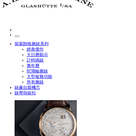
探索朗格腕錶系列
經典傑作
大日曆顯示
計時碼錶
萬年曆
陀飛輪腕錶
大型複雜功能
所有腕錶
錶廠自製機芯
錶帶與錶扣