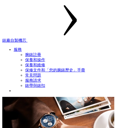
錶廠自製機芯
服務
腕錶註冊
保養和操作
保養和維修
保修文件和「您的腕錶歷史」手冊
常見問題
服務請求
錶帶與錶扣