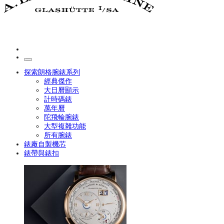
探索朗格腕錶系列
經典傑作
大日曆顯示
計時碼錶
萬年曆
陀飛輪腕錶
大型複雜功能
所有腕錶
錶廠自製機芯
錶帶與錶扣