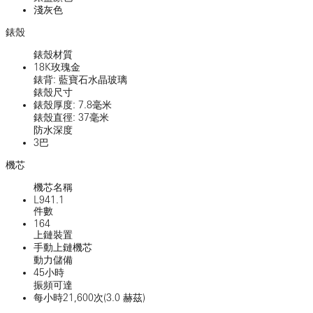
淺灰色
錶殼
錶殼材質
18K玫瑰金
錶背: 藍寶石水晶玻璃
錶殼尺寸
錶殼厚度: 7.8毫米
錶殼直徑: 37毫米
防水深度
3巴
機芯
機芯名稱
L941.1
件數
164
上鏈裝置
手動上鏈機芯
動力儲備
45小時
振頻可達
每小時21,600次(3.0 赫茲)