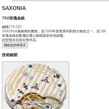
SAXONIA
750玫瑰金款
編號
216.033
SAXONIA風格簡約雅致，是1994年首發系列的四大錶款之一。此18K
玫瑰金錶款配備以實心銀鑄造的灰色錶盤。
此型號非目前在售作品。
聯絡您的專賣店
技術細節