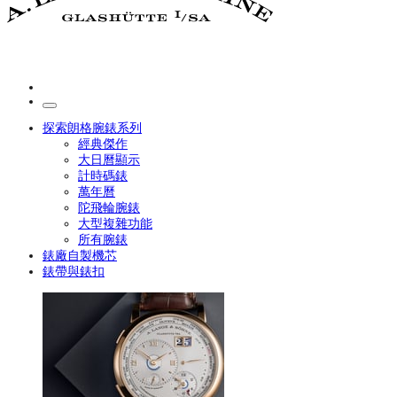
探索朗格腕錶系列
經典傑作
大日曆顯示
計時碼錶
萬年曆
陀飛輪腕錶
大型複雜功能
所有腕錶
錶廠自製機芯
錶帶與錶扣