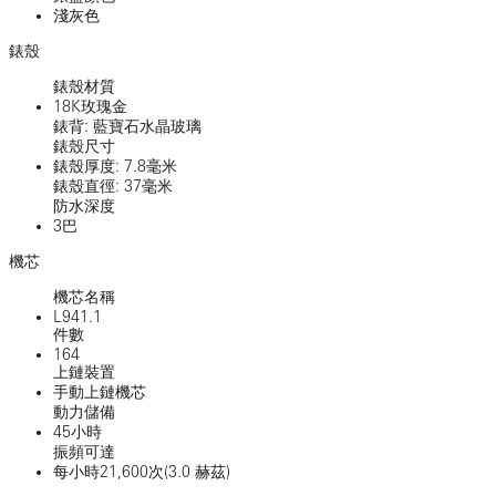
淺灰色
錶殼
錶殼材質
18K玫瑰金
錶背: 藍寶石水晶玻璃
錶殼尺寸
錶殼厚度: 7.8毫米
錶殼直徑: 37毫米
防水深度
3巴
機芯
機芯名稱
L941.1
件數
164
上鏈裝置
手動上鏈機芯
動力儲備
45小時
振頻可達
每小時21,600次(3.0 赫茲)