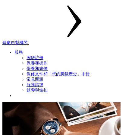
錶廠自製機芯
服務
腕錶註冊
保養和操作
保養和維修
保修文件和「您的腕錶歷史」手冊
常見問題
服務請求
錶帶與錶扣