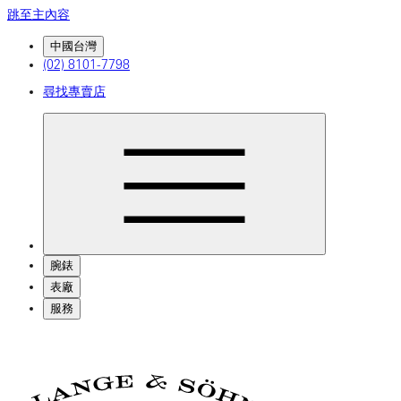
跳至主內容
中國台灣
(02) 8101-7798
尋找專賣店
腕錶
表廠
服務