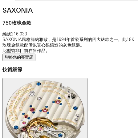
SAXONIA
750玫瑰金款
編號
216.033
SAXONIA風格簡約雅致，是1994年首發系列的四大錶款之一。此18K
玫瑰金錶款配備以實心銀鑄造的灰色錶盤。
此型號非目前在售作品。
聯絡您的專賣店
技術細節