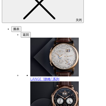
关闭
腕表
返回
LANGE 1朗格1系列