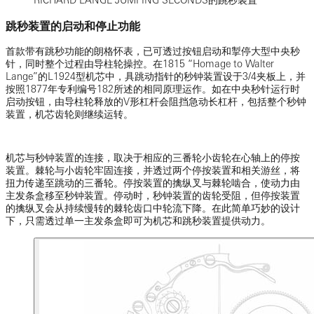
RICHARD LANGE JUMPING SECONDS的跳秒装置
跳秒装置的启动和停止功能
首款带有跳秒功能的朗格怀表，已可透过按钮启动和掣停大型中央秒
针，同时整个过程由导柱轮操控。在1815 “Homage to Walter
Lange”的L1924型机芯中，具跳动指针的秒钟装置设于3/4夹板上，并
按照1877年专利编号182所述的相同原理运作。如在中央秒针运行时
启动按钮，由导柱轮释放的V形杠杆会阻挡急动长杠杆，包括整个秒钟
装置，机芯齿轮则继续运转。
机芯与秒钟装置的连接，取决于相应的三番轮小齿轮在心轴上的停按
装置。棘轮与小齿轮牢固连接，并透过两个停按装置和相关游丝，将
扭力传递至跳动的三番轮。停按装置的擒纵叉与棘轮啮合，使动力由
主发条盒移至秒钟装置。停动时，秒钟装置的齿轮受阻，但停按装置
的擒纵叉会从持续慢转的棘轮齿口中轮流下降。在此简单巧妙的设计
下，只需透过单一主发条盒即可为机芯和跳秒装置提供动力。