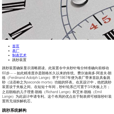
首页
表厂
制表艺术
跳秒装置
跳秒装置确保显示清晰易读。此装置令中央秒针每分钟准确向前移动
60步——如此精准度亦是朗格长久以来的传统。费尔迪南多‧阿道夫‧朗
格（Ferdinand Adolph Lange）早于1867年便为表厂带来首款具备跳
秒（法语称之为seconde morte）功能的怀表。在其设计中，他把跳秒
装置设于夹板之间。在短短十年间，秒针轮系已可置于3/4夹板上方；
之后朗格的儿子理查‧朗格（Richard Lange）和艾米‧朗格（Emil
Lange）为此设计申请专利。这个布局的优点在于制表师可移除秒针装
置而无须拆解机芯。
跳秒系统解构