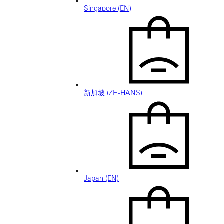
Singapore (EN)
新加坡 (ZH-HANS)
Japan (EN)