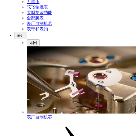
万年历
陀飞轮腕表
大型复杂功能
全部腕表
表厂自制机芯
表带和表扣
表厂
返回
表厂自制机芯