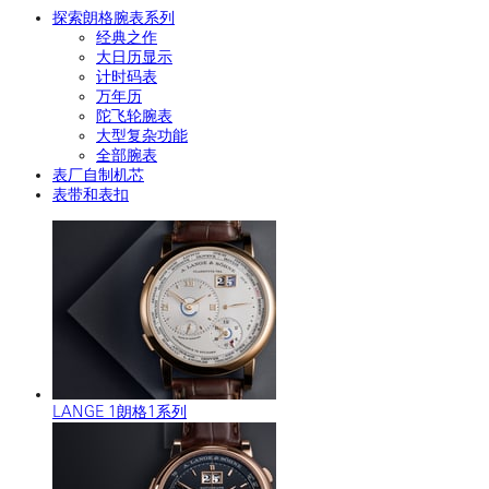
探索朗格腕表系列
经典之作
大日历显示
计时码表
万年历
陀飞轮腕表
大型复杂功能
全部腕表
表厂自制机芯
表带和表扣
LANGE 1朗格1系列