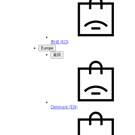
한국 (KO)
Europe
返回
Denmark (EN)