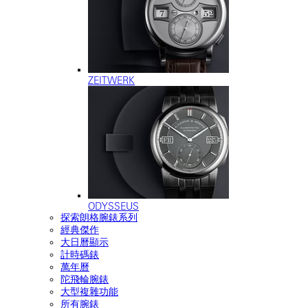
ZEITWERK
ODYSSEUS
探索朗格腕錶系列
經典傑作
大日曆顯示
計時碼錶
萬年曆
陀飛輪腕錶
大型複雜功能
所有腕錶