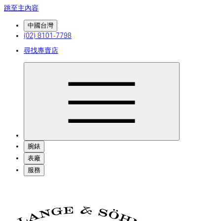
跳至主內容
中國台灣
(02) 8101-7798
尋找專賣店
腕錶
表廠
服務