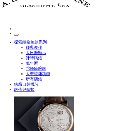
探索朗格腕錶系列
經典傑作
大日曆顯示
計時碼錶
萬年曆
陀飛輪腕錶
大型複雜功能
所有腕錶
錶廠自製機芯
錶帶與錶扣