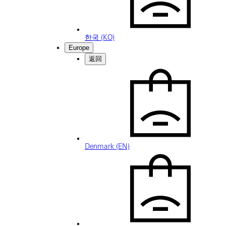
한국 (KO)
Europe
返回
Denmark (EN)