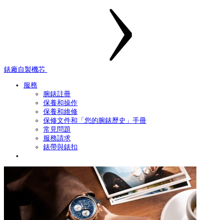
錶廠自製機芯
服務
腕錶註冊
保養和操作
保養和維修
保修文件和「您的腕錶歷史」手冊
常見問題
服務請求
錶帶與錶扣