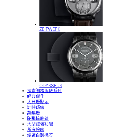
ZEITWERK
ODYSSEUS
探索朗格腕錶系列
經典傑作
大日曆顯示
計時碼錶
萬年曆
陀飛輪腕錶
大型複雜功能
所有腕錶
錶廠自製機芯