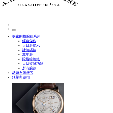
探索朗格腕錶系列
經典傑作
大日曆顯示
計時碼錶
萬年曆
陀飛輪腕錶
大型複雜功能
所有腕錶
錶廠自製機芯
錶帶與錶扣