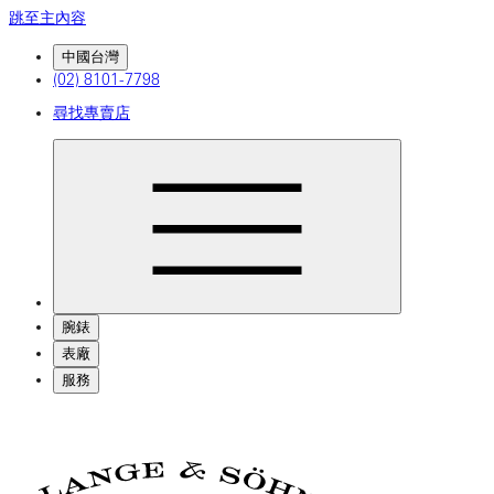
跳至主內容
中國台灣
(02) 8101-7798
尋找專賣店
腕錶
表廠
服務