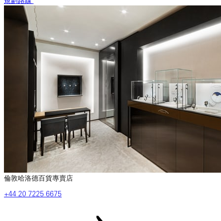
規劃路線
倫敦哈洛德百貨專賣店
‎+44‎ 20‎ 7225‎ 6675