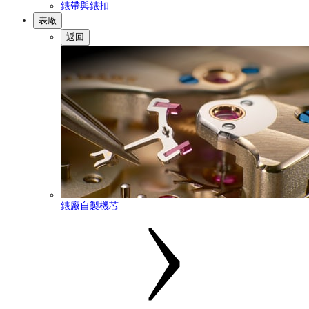
錶帶與錶扣
表廠
返回
錶廠自製機芯