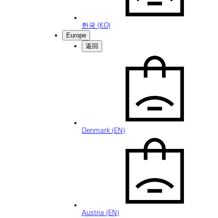
한국 (KO)
Europe
返回
Denmark (EN)
Austria (EN)