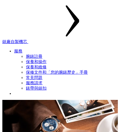
錶廠自製機芯
服務
腕錶註冊
保養和操作
保養和維修
保修文件和「您的腕錶歷史」手冊
常見問題
服務請求
錶帶與錶扣