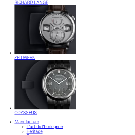
RICHARD LANGE
ZEITWERK
ODYSSEUS
Manufacture
L'art de l'horlogerie
Héritage