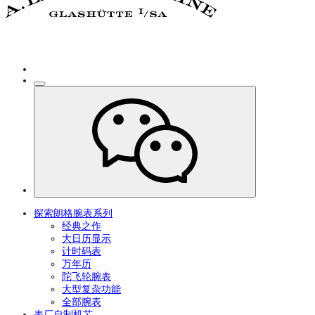
探索朗格腕表系列
经典之作
大日历显示
计时码表
万年历
陀飞轮腕表
大型复杂功能
全部腕表
表厂自制机芯