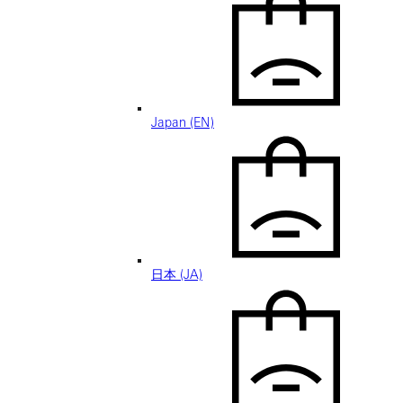
Japan (EN)
日本 (JA)