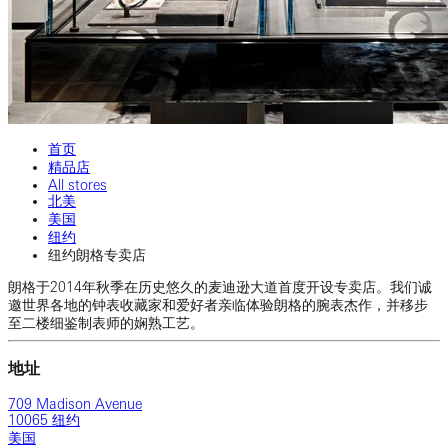
首页
精品店
All stores
北美
美国
纽约
纽约朗格专卖店
朗格于2014年秋季在历史悠久的麦迪逊大道首度开设专卖店。我们诚
邀世界各地的钟表收藏家和爱好者亲临体验朗格的腕表杰作，并移步
至二楼细鉴制表师的娴熟工艺。
地址
709 Madison Avenue
10065 纽约
美国