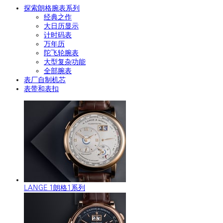
探索朗格腕表系列
经典之作
大日历显示
计时码表
万年历
陀飞轮腕表
大型复杂功能
全部腕表
表厂自制机芯
表带和表扣
LANGE 1朗格1系列