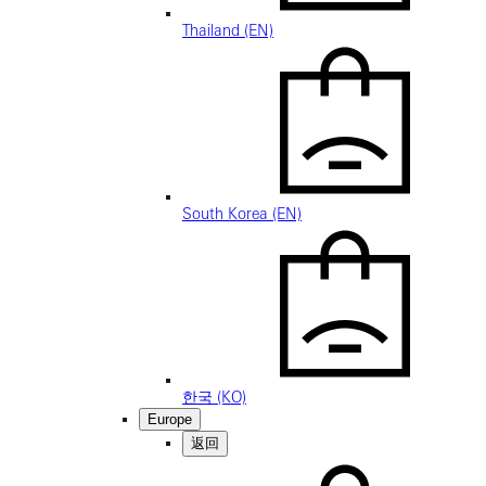
Thailand (EN)
South Korea (EN)
한국 (KO)
Europe
返回