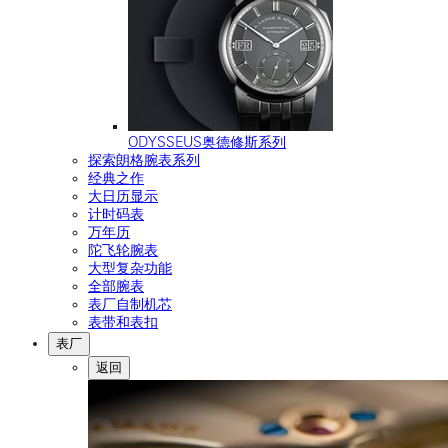
ODYSSEUS奥德修斯系列
探索朗格腕表系列
经典之作
大日历显示
计时码表
万年历
陀飞轮腕表
大型复杂功能
全部腕表
表厂自制机芯
表带和表扣
表厂
返回