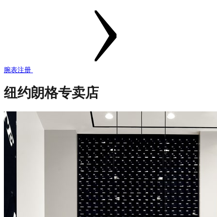
腕表注册
纽约朗格专卖店