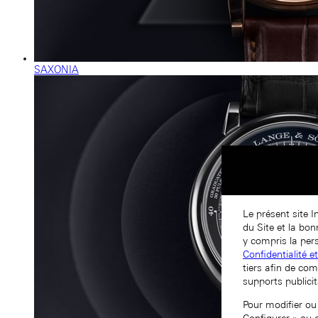
SAXONIA
Le présent site I
du Site et la bo
y compris la pers
Confidentialité e
tiers afin de com
supports publicit
Pour modifier ou