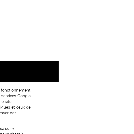
on fonctionnement
s services Google
le site
tiques et ceux de
nvoyer des
ez sur «