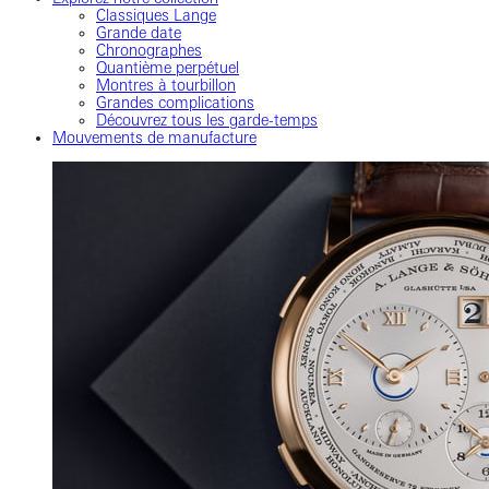
Classiques Lange
Grande date
Chronographes
Quantième perpétuel
Montres à tourbillon
Grandes complications
Découvrez tous les garde-temps
Mouvements de manufacture