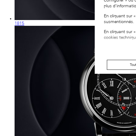
Configurer » ou 
plus d’informati
En cliquant sur 
susmentionnés.
1815
En cliquant sur 
cookies techniqu
Tou