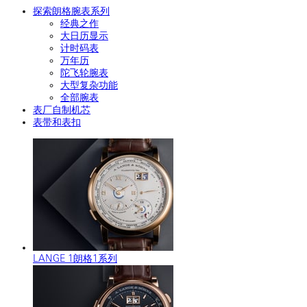
探索朗格腕表系列
经典之作
大日历显示
计时码表
万年历
陀飞轮腕表
大型复杂功能
全部腕表
表厂自制机芯
表带和表扣
LANGE 1朗格1系列