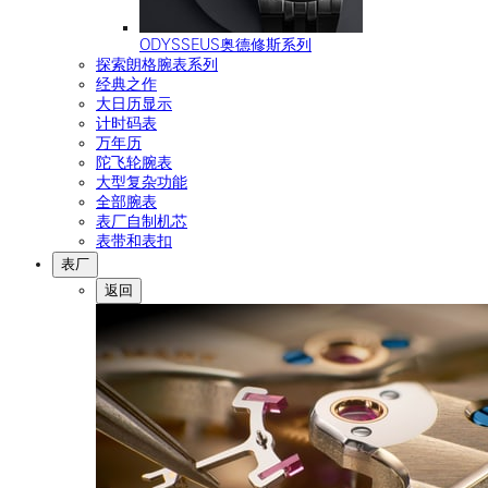
ODYSSEUS奥德修斯系列
探索朗格腕表系列
经典之作
大日历显示
计时码表
万年历
陀飞轮腕表
大型复杂功能
全部腕表
表厂自制机芯
表带和表扣
表厂
返回