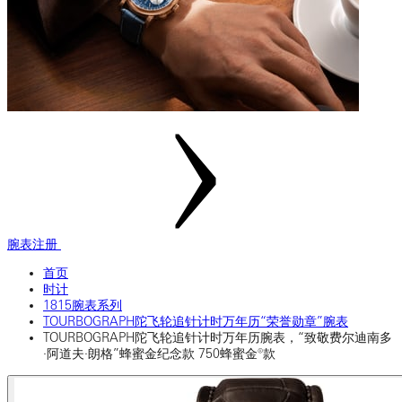
腕表注册
首页
时计
1815腕表系列
TOURBOGRAPH陀飞轮追针计时万年历“荣誉勋章”腕表
TOURBOGRAPH陀飞轮追针计时万年历腕表，“致敬费尔迪南多
·阿道夫·朗格”蜂蜜金纪念款 750蜂蜜金®款