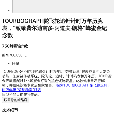
TOURBOGRAPH陀飞轮追针计时万年历腕
表，“致敬费尔迪南多·阿道夫·朗格”蜂蜜金纪
念款
750蜂蜜金®款
编号
706.050FE
限量
TOURBOGRAPH陀飞轮追针计时万年历“荣誉勋章”腕表齐集五大复杂
功能：芝麻链传动系统、陀飞轮、追针、计时码表和万年历。18K蜂蜜
金表款搭配以18K蜂蜜金打造的黑色镀铑表盘。此款式限量发行50
枚，并仅限朗格专卖店独家发售。
探索TOURBOGRAPH陀飞轮追针计
时万年历“荣誉勋章”腕表
该型号非目前在售作品。
联系您的精品店
技术细节