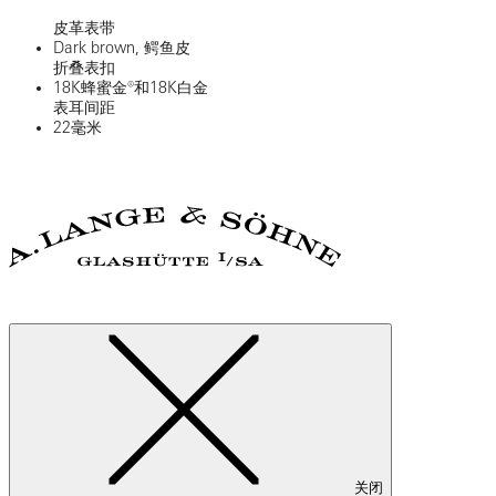
皮革表带
Dark brown, 鳄鱼皮
折叠表扣
18K蜂蜜金®和18K白金
表耳间距
22毫米
关闭