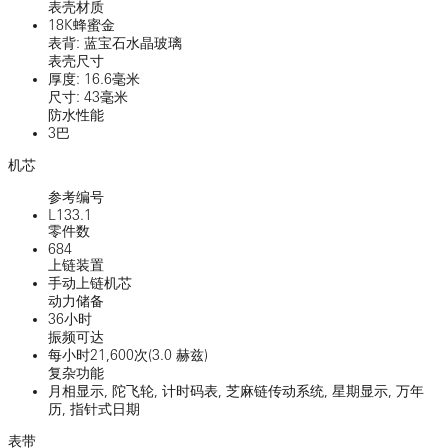
表壳材质
18K蜂蜜金
表背: 蓝宝石水晶玻璃
表壳尺寸
厚度: 16.6毫米
尺寸: 43毫米
防水性能
3巴
机芯
参考编号
L133.1
零件数
684
上链装置
手动上链机芯
动力储备
36小时
振频可达
每小时21,600次(3.0 赫兹)
复杂功能
月相显示, 陀飞轮, 计时码表, 芝麻链传动系统, 星期显示, 万年
历, 指针式日期
表带