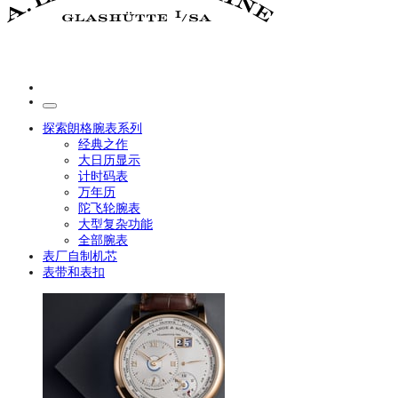
探索朗格腕表系列
经典之作
大日历显示
计时码表
万年历
陀飞轮腕表
大型复杂功能
全部腕表
表厂自制机芯
表带和表扣