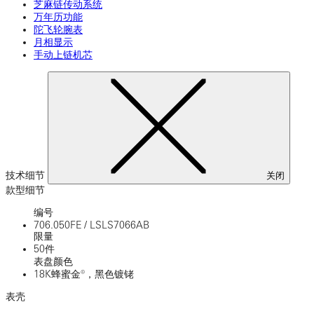
芝麻链传动系统
万年历功能
陀飞轮腕表
月相显示
手动上链机芯
技术细节
关闭
款型细节
编号
706.050FE
/
LSLS7066AB
限量
50件
表盘颜色
18K蜂蜜金®，黑色镀铑
表壳