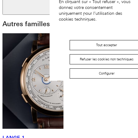
En cliquant sur « Tout refuser », vous
Diapositive
donnez votre consentement
suivante
uniquement pour l’utilisation des
cookies techniques.
Autres familles Lange
Tout accepter
Refuser les cookies non techniques
Configurer
LANGE 1