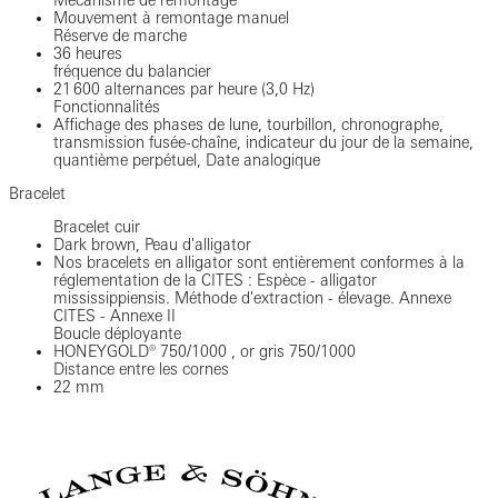
Mécanisme de remontage
Mouvement à remontage manuel
Réserve de marche
36 heures
fréquence du balancier
21 600 alternances par heure (3,0 Hz)
Fonctionnalités
Affichage des phases de lune, tourbillon, chronographe,
transmission fusée-chaîne, indicateur du jour de la semaine,
quantième perpétuel, Date analogique
Bracelet
Bracelet cuir
Dark brown, Peau d'alligator
Nos bracelets en alligator sont entièrement conformes à la
réglementation de la CITES : Espèce - alligator
mississippiensis. Méthode d'extraction - élevage. Annexe
CITES - Annexe II
Boucle déployante
HONEYGOLD® 750/1000 , or gris 750/1000
Distance entre les cornes
22 mm