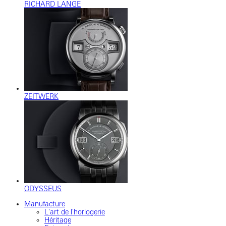
RICHARD LANGE
ZEITWERK
ODYSSEUS
Manufacture
L'art de l'horlogerie
Héritage