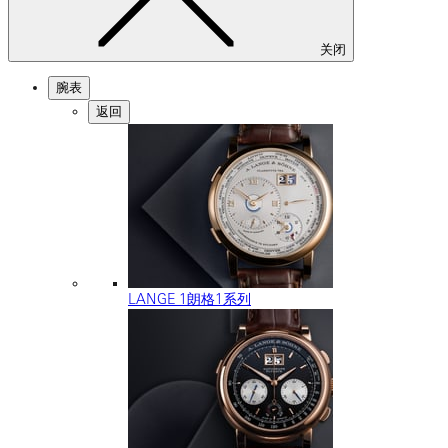
关闭
腕表
返回
LANGE 1朗格1系列