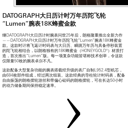
DATOGRAPH大日历计时万年历陀飞轮
“Lumen”腕表18K蜂蜜金款
继DATOGRAPH大日历计时腕表问世25年后，朗格隆重推出全新力作
——DATOGRAPH大日历计时万年历陀飞轮“Lumen”腕表18K蜂蜜金
款。这款时计将飞返计时码表与大日历、瞬跳万年历与具备停秒装置
的陀飞轮相结合，以朗格独有的18K蜂蜜金（HONEYGOLD®）材质打
造，首次推出“Lumen”版。每一项复杂功能皆堪称技术创举，令这款
仅限量50枚的腕表卓尔不凡。
这款配备大型复杂功能的腕表搭载经升级的表厂自制L952.4型机芯，
由684枚部件组成，经过两次组装。这款经典的导柱轮计时码表，配备
自由振荡的朗格摆轮游丝和带偏心砝码的朗格摆轮，可在长达50小时
的动力储备期间保持稳定速率。