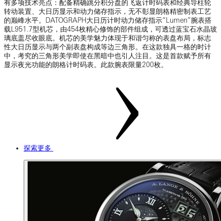
有多项技术亮点：配备精确跳分积分盘的飞返计时码表和经典导柱轮
转动装置、大日历显示和动力储存指示，无不彰显朗格精密制表工艺
的巅峰水平。DATOGRAPH大日历计时动力储存指示“Lumen”腕表搭
载L951.7型机芯，由454枚精心修饰的部件组成，可透过蓝宝石水晶玻
璃底盖尽收眼底。机芯的美学魅力体现于和谐匀称的表盘布局，标志
性大日历显示与两个副表盘构成等边三角形。在这款独具一格的时计
中，考究的三角形美学即使在黑暗中也引人注目。这是首款赋予所有
显示夜光功能的朗格计时码表。此款腕表限量200枚。
探索更多