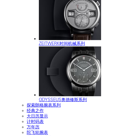
ZEITWERK时间机械系列
ODYSSEUS奥德修斯系列
探索朗格腕表系列
经典之作
大日历显示
计时码表
万年历
陀飞轮腕表