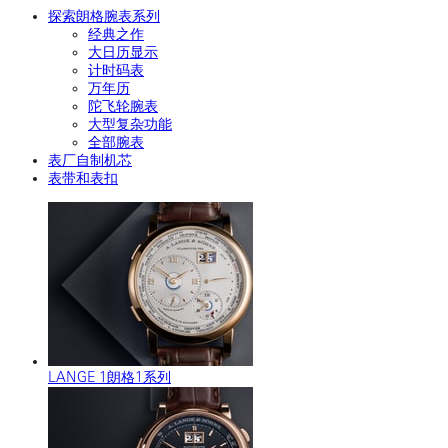
探索朗格腕表系列
经典之作
大日历显示
计时码表
万年历
陀飞轮腕表
大型复杂功能
全部腕表
表厂自制机芯
表带和表扣
LANGE 1朗格1系列