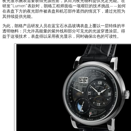
夜光显示腕表需要获得光源照射，从而为夜光物料提供充足光能。在
研发“Lumen”表款时，朗格工程师面临一项艰巨的技术挑战——如何
在表盘下方的夜光部件被表盘和机芯部件遮挡的情况下，通过光照为
其持续提供光能。
为此，朗格产品研发人员在蓝宝石水晶玻璃表盘上覆以一层特殊的半
透明物料：只允许高能量的紫外线和部分可见光的光波穿透涂层。得
益于这项技术，表盘得以采用夜光显示，同时确保出色的可读性。