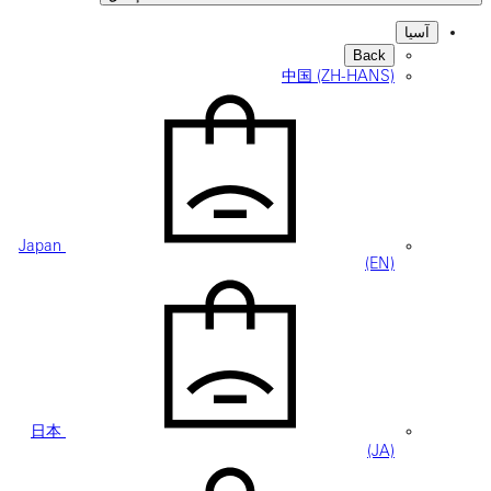
Back
中国 (ZH-HANS
Japan
(EN
日本
(JA