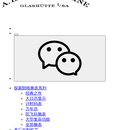
探索朗格腕表系列
经典之作
大日历显示
计时码表
万年历
陀飞轮腕表
大型复杂功能
全部腕表
表厂自制机芯