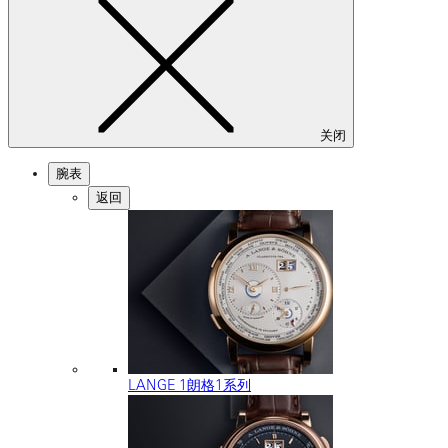
关闭
腕表
返回
LANGE 1朗格1系列