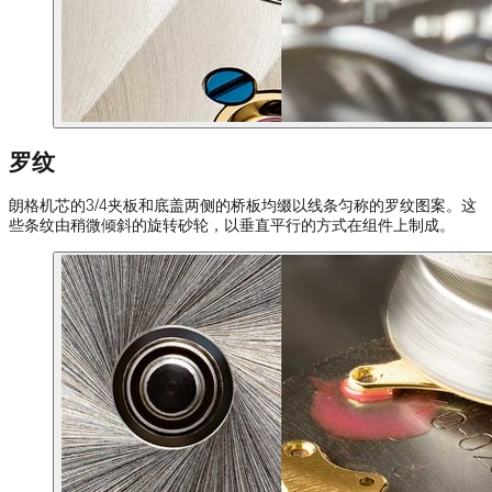
罗纹
朗格机芯的3/4夹板和底盖两侧的桥板均缀以线条匀称的罗纹图案。这
些条纹由稍微倾斜的旋转砂轮，以垂直平行的方式在组件上制成。