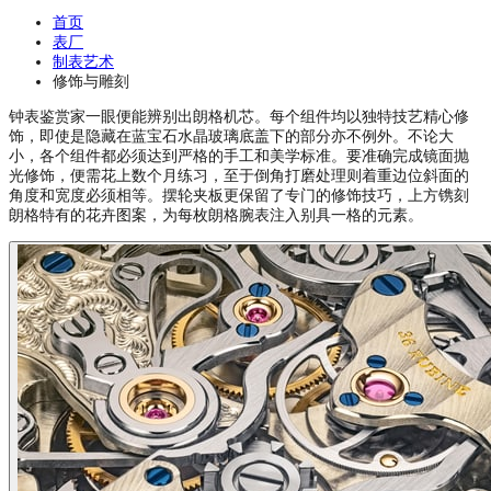
首页
表厂
制表艺术
修饰与雕刻
钟表鉴赏家一眼便能辨别出朗格机芯。每个组件均以独特技艺精心修
饰，即使是隐藏在蓝宝石水晶玻璃底盖下的部分亦不例外。不论大
小，各个组件都必须达到严格的手工和美学标准。要准确完成镜面抛
光修饰，便需花上数个月练习，至于倒角打磨处理则着重边位斜面的
角度和宽度必须相等。摆轮夹板更保留了专门的修饰技巧，上方镌刻
朗格特有的花卉图案，为每枚朗格腕表注入别具一格的元素。