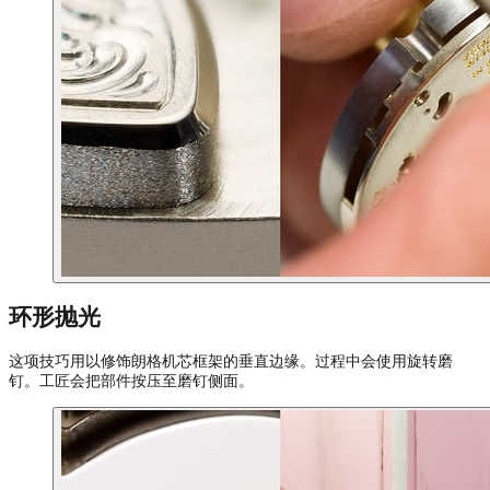
环形抛光
这项技巧用以修饰朗格机芯框架的垂直边缘。过程中会使用旋转磨
钉。工匠会把部件按压至磨钉侧面。