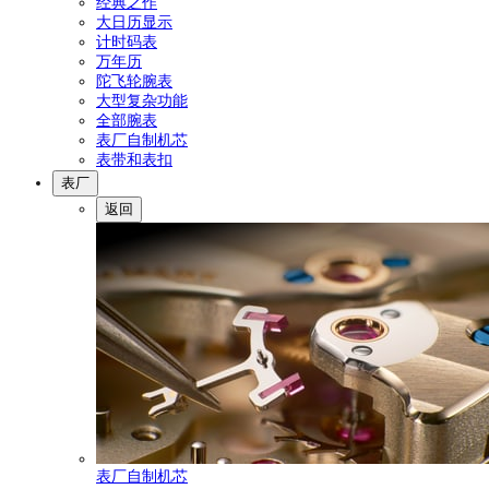
经典之作
大日历显示
计时码表
万年历
陀飞轮腕表
大型复杂功能
全部腕表
表厂自制机芯
表带和表扣
表厂
返回
表厂自制机芯