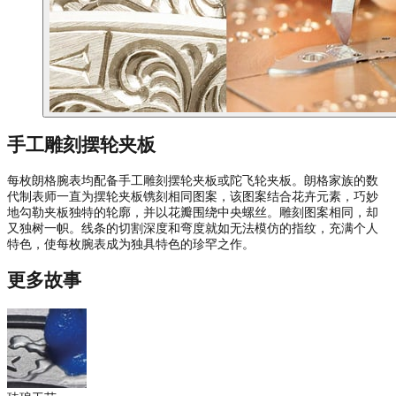
手工雕刻摆轮夹板
每枚朗格腕表均配备手工雕刻摆轮夹板或陀飞轮夹板。朗格家族的数
代制表师一直为摆轮夹板镌刻相同图案，该图案结合花卉元素，巧妙
地勾勒夹板独特的轮廓，并以花瓣围绕中央螺丝。雕刻图案相同，却
又独树一帜。线条的切割深度和弯度就如无法模仿的指纹，充满个人
特色，使每枚腕表成为独具特色的珍罕之作。
更多故事