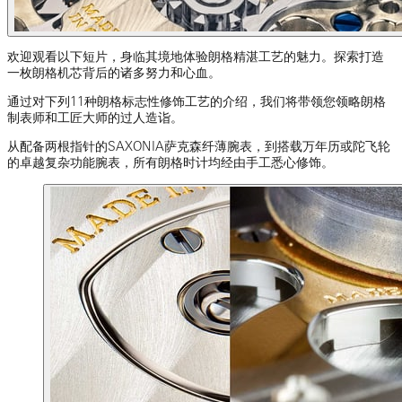
欢迎观看以下短片，身临其境地体验朗格精湛工艺的魅力。探索打造
一枚朗格机芯背后的诸多努力和心血。
通过对下列11种朗格标志性修饰工艺的介绍，我们将带领您领略朗格
制表师和工匠大师的过人造诣。
从配备两根指针的SAXONIA萨克森纤薄腕表，到搭载万年历或陀飞轮
的卓越复杂功能腕表，所有朗格时计均经由手工悉心修饰。