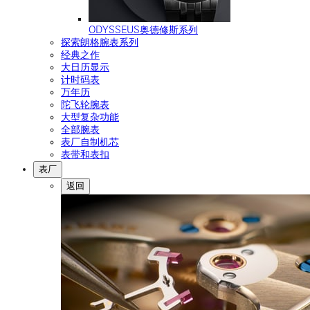
ODYSSEUS奥德修斯系列
探索朗格腕表系列
经典之作
大日历显示
计时码表
万年历
陀飞轮腕表
大型复杂功能
全部腕表
表厂自制机芯
表带和表扣
表厂
返回