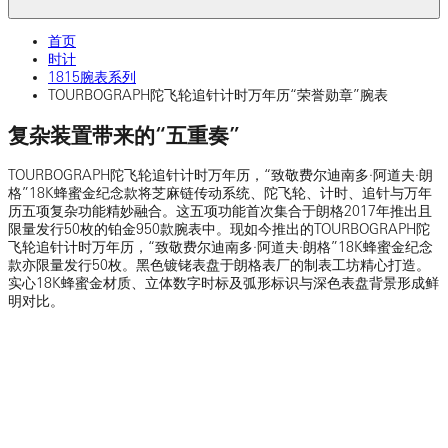
首页
时计
1815腕表系列
TOURBOGRAPH陀飞轮追针计时万年历“荣誉勋章”腕表
复杂装置带来的“五重奏”
TOURBOGRAPH陀飞轮追针计时万年历，“致敬费尔迪南多·阿道夫·朗
格”18K蜂蜜金纪念款将芝麻链传动系统、陀飞轮、计时、追针与万年
历五项复杂功能精妙融合。这五项功能首次集合于朗格2017年推出且
限量发行50枚的铂金950款腕表中。现如今推出的TOURBOGRAPH陀
飞轮追针计时万年历，“致敬费尔迪南多·阿道夫·朗格”18K蜂蜜金纪念
款亦限量发行50枚。黑色镀铑表盘于朗格表厂的制表工坊精心打造。
实心18K蜂蜜金材质、立体数字时标及弧形标识与深色表盘背景形成鲜
明对比。