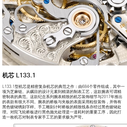
机芯 L133.1
L133.1型机芯是精密复杂机芯的典范之作：由684个零件组成，其中一
项为芝麻链。从瞩目的设计元素到精湛的制表工艺，这款腕表可谓精
密制表的典范。这款纪念系列腕表精致的机芯装饰细节与2017年推出
的表款有很大不同。腕表的桥板与夹板的表面采用粒纹装饰，并饰有
黑色镀铑镌刻字样。手工雕刻计时桥板的精致线条亦经过黑色镀铑处
理。对陀飞轮桥板进行黑色抛光处理是一道耗时的重要工序，因此打
造一枚机芯对制表专家手工艺的要求极为严苛。