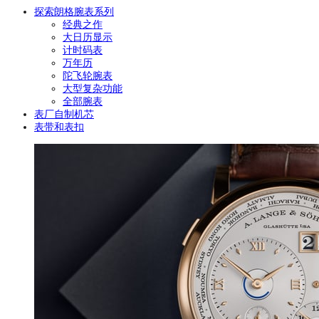
探索朗格腕表系列
经典之作
大日历显示
计时码表
万年历
陀飞轮腕表
大型复杂功能
全部腕表
表厂自制机芯
表带和表扣