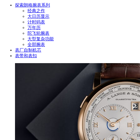
探索朗格腕表系列
经典之作
大日历显示
计时码表
万年历
陀飞轮腕表
大型复杂功能
全部腕表
表厂自制机芯
表带和表扣